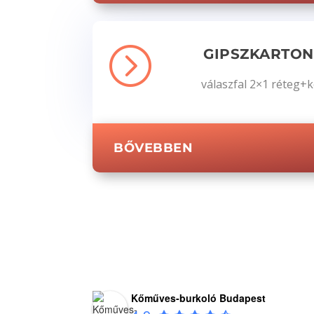
=
GIPSZKARTON
válaszfal 2×1 réteg+k
BŐVEBBEN
Kőműves-burkoló Budapest