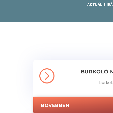
AKTUÁLIS IR
=
BURKOLÓ 
burkol
BŐVEBBEN