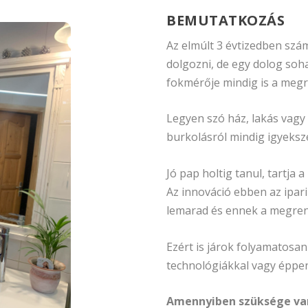
BEMUTATKOZÁS
Az elmúlt 3 évtizedben szá
dolgozni, de egy dolog soh
fokmérője mindig is a megr
Legyen szó ház, lakás vagy 
burkolásról mindig igyeksz
Jó pap holtig tanul, tartja
Az innováció ebben az ipar
lemarad és ennek a megrend
Ezért is járok folyamatosa
technológiákkal vagy éppe
Amennyiben szüksége van