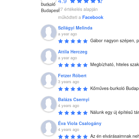
4.9
27 értékelés alapján
Facebook
működteti a
Szilágyi Melinda
a year ago
Gábor nagyon szépen, pre
Attila Herczeg
a year ago
Megbízható, hiteles szak
Fetzer Róbert
3 years ago
Kőműves-burkoló Budapest
Balázs Csernyi
4 years ago
Nálunk egy új építésű tá
Éva Viola Csalogány
4 years ago
Az én elvárásaimnak nehéz