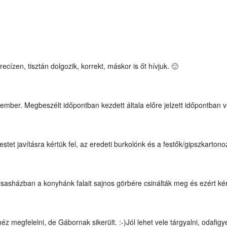
cízen, tisztán dolgozik, korrekt, máskor is őt hívjuk. 🙂
ember. Megbeszélt időpontban kezdett általa előre jelzett időpontban 
et javításra kértük fel, az eredeti burkolónk és a festők/gipszkartono
rsasházban a konyhánk falait sajnos görbére csinálták meg és ezért ké
 megfelelni, de Gábornak sikerült. :-)Jól lehet vele tárgyalni, odafigye