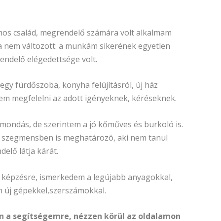
mos család, megrendelő számára volt alkalmam
a nem változott: a munkám sikerének egyetlen
endelő elégedettsége volt.
egy fürdőszoba, konyha felújításról, új ház
em megfelelni az adott igényeknek, kéréseknek.
 a mondás, de szerintem a jó kőműves és burkoló is.
i szegmensben is meghatározó, aki nem tanul
elő látja kárát.
n képzésre, ismerkedem a legújabb anyagokkal,
n új gépekkel,szerszámokkal.
 a segítségemre, nézzen körül az oldalamon