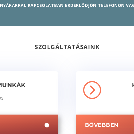
ÁNYÁRAKKAL KAPCSOLATBAN ÉRDEKLŐDJÖN TELEFONON VAG
SZOLGÁLTATÁSAINK
=
MUNKÁK
ás
BŐVEBBEN