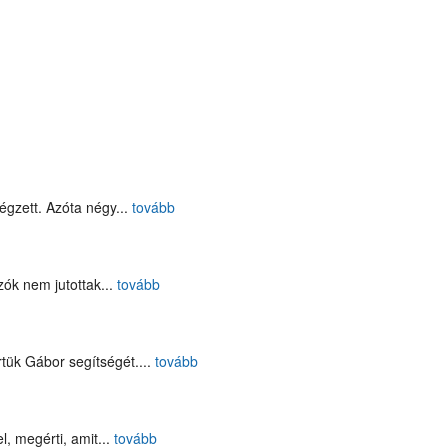
végzett. Azóta négy
...
tovább
zók nem jutottak
...
tovább
rtük Gábor segítségét.
...
tovább
l, megérti, amit
...
tovább