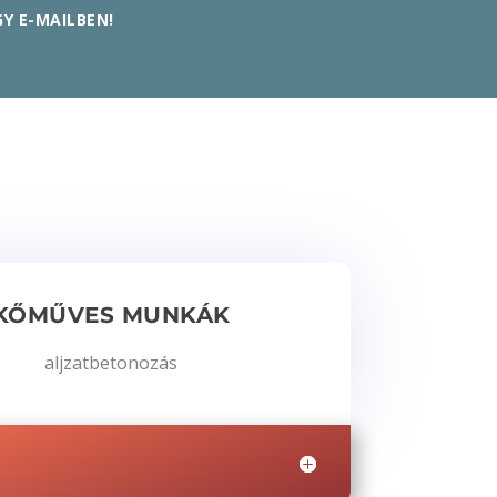
Y E-MAILBEN!
KŐMŰVES MUNKÁK
aljzatbetonozás