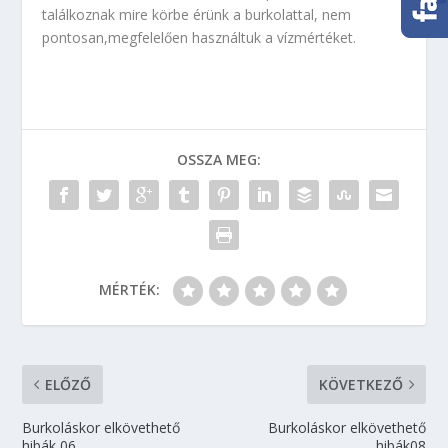
találkoznak mire körbe érünk a burkolattal, nem
pontosan,megfelelően használtuk a vízmértéket.
OSSZA MEG:
MÉRTÉK:
ELŐZŐ
KÖVETKEZŐ
Burkoláskor elkövethető
Burkoláskor elkövethető
hibák 06
hibák08