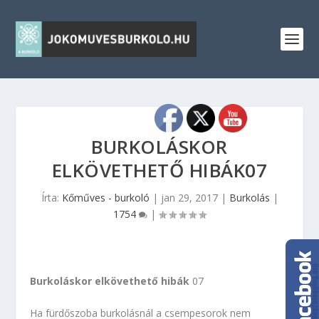
BURKOLÁSKOR
ELKÖVETHETŐ HIBÁK07
Írta:
Kőműves - burkoló
|
jan 29, 2017
|
Burkolás
|
1754
|
Burkoláskor elkövethető hibák
07
Ha fürdőszoba burkolásnál a csempesorok nem